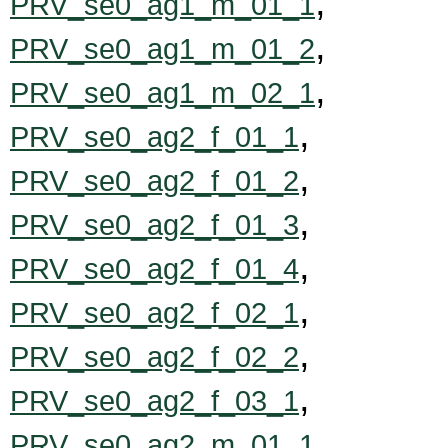
,
PRV_se0_ag1_m_01_1
,
PRV_se0_ag1_m_01_2
,
PRV_se0_ag1_m_02_1
,
PRV_se0_ag2_f_01_1
,
PRV_se0_ag2_f_01_2
,
PRV_se0_ag2_f_01_3
,
PRV_se0_ag2_f_01_4
,
PRV_se0_ag2_f_02_1
,
PRV_se0_ag2_f_02_2
,
PRV_se0_ag2_f_03_1
,
PRV_se0_ag2_m_01_1