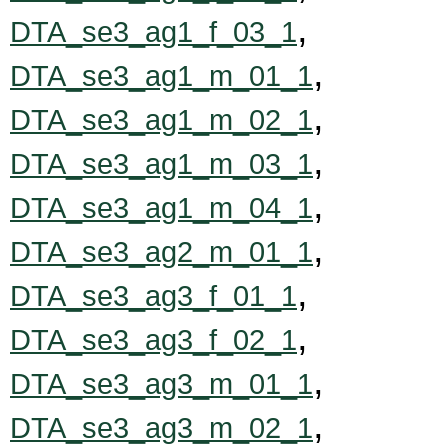
,
DTA_se3_ag1_f_03_1
,
DTA_se3_ag1_m_01_1
,
DTA_se3_ag1_m_02_1
,
DTA_se3_ag1_m_03_1
,
DTA_se3_ag1_m_04_1
,
DTA_se3_ag2_m_01_1
,
DTA_se3_ag3_f_01_1
,
DTA_se3_ag3_f_02_1
,
DTA_se3_ag3_m_01_1
,
DTA_se3_ag3_m_02_1