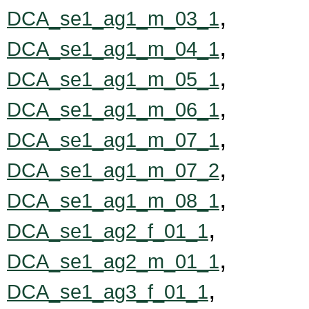
,
DCA_se1_ag1_m_03_1
,
DCA_se1_ag1_m_04_1
,
DCA_se1_ag1_m_05_1
,
DCA_se1_ag1_m_06_1
,
DCA_se1_ag1_m_07_1
,
DCA_se1_ag1_m_07_2
,
DCA_se1_ag1_m_08_1
,
DCA_se1_ag2_f_01_1
,
DCA_se1_ag2_m_01_1
,
DCA_se1_ag3_f_01_1