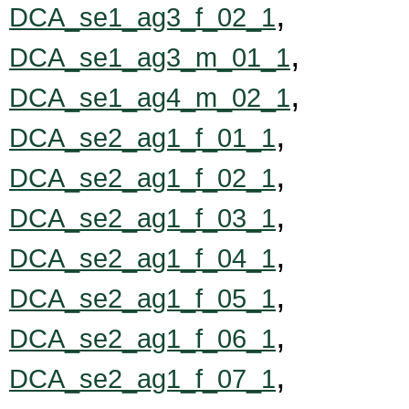
,
DCA_se1_ag3_f_02_1
,
DCA_se1_ag3_m_01_1
,
DCA_se1_ag4_m_02_1
,
DCA_se2_ag1_f_01_1
,
DCA_se2_ag1_f_02_1
,
DCA_se2_ag1_f_03_1
,
DCA_se2_ag1_f_04_1
,
DCA_se2_ag1_f_05_1
,
DCA_se2_ag1_f_06_1
,
DCA_se2_ag1_f_07_1