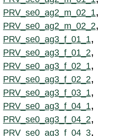
,
PRV_se0_ag2_m_02_1
,
PRV_se0_ag2_m_02_2
,
PRV_se0_ag3_f_01_1
,
PRV_se0_ag3_f_01_2
,
PRV_se0_ag3_f_02_1
,
PRV_se0_ag3_f_02_2
,
PRV_se0_ag3_f_03_1
,
PRV_se0_ag3_f_04_1
,
PRV_se0_ag3_f_04_2
,
PRV_se0_ag3_f_04_3