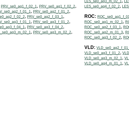
,
LES_se0_ag3_m_02_1
LE
,
,
,
,
PRV_se0_ag1_f_02_1
PRV_se0_ag1_f_02_2
LES_se0_ag4_f_02_2
LES
,
,
V_se0_ag2_f_01_1
PRV_se0_ag2_f_01_2
,
,
ROC
:
e0_ag2_f_02_2
PRV_se0_ag2_f_03_1
ROC_se0_ag1_f_0
,
,
,
V_se0_ag3_f_01_1
PRV_se0_ag3_f_01_2
ROC_se0_ag1_m_02_1
R
,
,
,
e0_ag3_f_04_1
PRV_se0_ag3_f_04_2
ROC_se0_ag2_f_03_1
RO
,
,
,
_se0_ag3_m_02_1
PRV_se0_ag3_m_02_2
ROC_se0_ag2_m_01_3
R
,
ROC_se0_ag3_f_02_2
RO
VLD
:
VLD_se0_ag2_f_01
,
VLD_se0_ag3_f_01_2
VLD
,
VLD_se0_ag3_m_02_1
VL
,
VLD_se0_ag4_m_01_1
VL