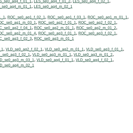
,
,
,
S_se0_ag4_f_01_1
LES_se0_ag4_f_01_2
LES_se0_ag4_f_02_1
,
_se0_ag4_m_01_1
LES_se0_ag4_m_02_1
,
,
,
,
1_1
ROC_se0_ag1_f_02_1
ROC_se0_ag1_f_03_1
ROC_se0_ag1_m_01_1
,
,
,
OC_se0_ag1_m_03_1
ROC_se0_ag2_f_01_1
ROC_se0_ag2_f_02_1
,
,
,
C_se0_ag2_f_04_1
ROC_se0_ag2_m_01_1
ROC_se0_ag2_m_01_2
,
,
,
OC_se0_ag2_m_01_4
ROC_se0_ag3_f_01_1
ROC_se0_ag3_f_02_1
,
C_se0_ag3_f_02_3
ROC_se0_ag3_m_01_1
,
,
,
,
_1
VLD_se0_ag2_f_02_1
VLD_se0_ag2_m_01_1
VLD_se0_ag3_f_01_1
,
,
,
_se0_ag3_f_02_1
VLD_se0_ag3_m_01_1
VLD_se0_ag3_m_01_2
,
,
,
D_se0_ag3_m_03_1
VLD_se0_ag4_f_01_1
VLD_se0_ag4_f_02_1
D_se0_ag4_m_02_1