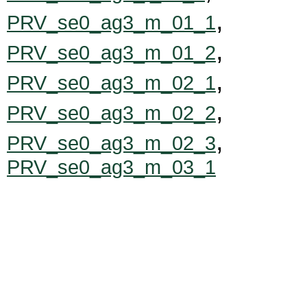
,
PRV_se0_ag3_m_01_1
,
PRV_se0_ag3_m_01_2
,
PRV_se0_ag3_m_02_1
,
PRV_se0_ag3_m_02_2
,
PRV_se0_ag3_m_02_3
PRV_se0_ag3_m_03_1