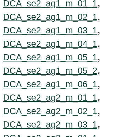
,
DCA_se2_ag1_m_01_1
,
DCA_se2_ag1_m_02_1
,
DCA_se2_ag1_m_03_1
,
DCA_se2_ag1_m_04_1
,
DCA_se2_ag1_m_05_1
,
DCA_se2_ag1_m_05_2
,
DCA_se2_ag1_m_06_1
,
DCA_se2_ag2_m_01_1
,
DCA_se2_ag2_m_02_1
,
DCA_se2_ag2_m_03_1
,