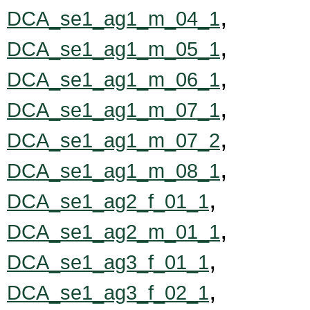
,
DCA_se1_ag1_m_04_1
,
DCA_se1_ag1_m_05_1
,
DCA_se1_ag1_m_06_1
,
DCA_se1_ag1_m_07_1
,
DCA_se1_ag1_m_07_2
,
DCA_se1_ag1_m_08_1
,
DCA_se1_ag2_f_01_1
,
DCA_se1_ag2_m_01_1
,
DCA_se1_ag3_f_01_1
,
DCA_se1_ag3_f_02_1