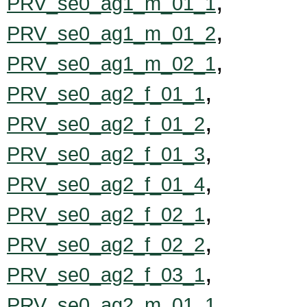
,
PRV_se0_ag1_m_01_1
,
PRV_se0_ag1_m_01_2
,
PRV_se0_ag1_m_02_1
,
PRV_se0_ag2_f_01_1
,
PRV_se0_ag2_f_01_2
,
PRV_se0_ag2_f_01_3
,
PRV_se0_ag2_f_01_4
,
PRV_se0_ag2_f_02_1
,
PRV_se0_ag2_f_02_2
,
PRV_se0_ag2_f_03_1
,
PRV_se0_ag2_m_01_1