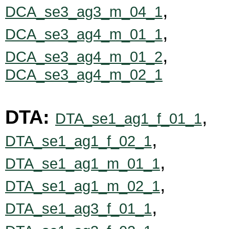
,
DCA_se3_ag3_m_04_1
,
DCA_se3_ag4_m_01_1
,
DCA_se3_ag4_m_01_2
DCA_se3_ag4_m_02_1
DTA
:
,
DTA_se1_ag1_f_01_1
,
DTA_se1_ag1_f_02_1
,
DTA_se1_ag1_m_01_1
,
DTA_se1_ag1_m_02_1
,
DTA_se1_ag3_f_01_1