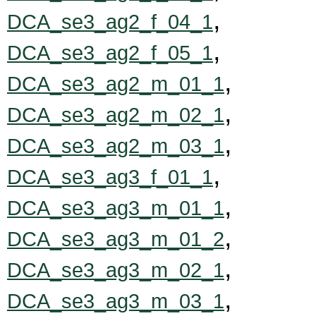
,
DCA_se3_ag2_f_04_1
,
DCA_se3_ag2_f_05_1
,
DCA_se3_ag2_m_01_1
,
DCA_se3_ag2_m_02_1
,
DCA_se3_ag2_m_03_1
,
DCA_se3_ag3_f_01_1
,
DCA_se3_ag3_m_01_1
,
DCA_se3_ag3_m_01_2
,
DCA_se3_ag3_m_02_1
,
DCA_se3_ag3_m_03_1