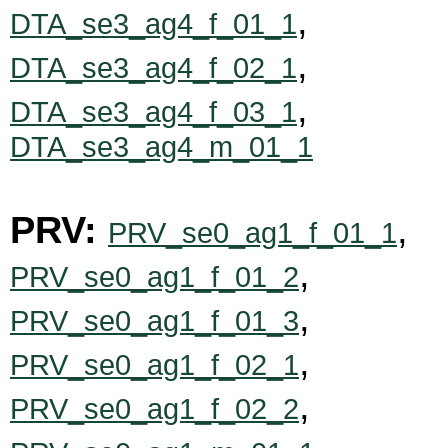
,
DTA_se3_ag4_f_01_1
,
DTA_se3_ag4_f_02_1
,
DTA_se3_ag4_f_03_1
DTA_se3_ag4_m_01_1
PRV
:
,
PRV_se0_ag1_f_01_1
,
PRV_se0_ag1_f_01_2
,
PRV_se0_ag1_f_01_3
,
PRV_se0_ag1_f_02_1
,
PRV_se0_ag1_f_02_2