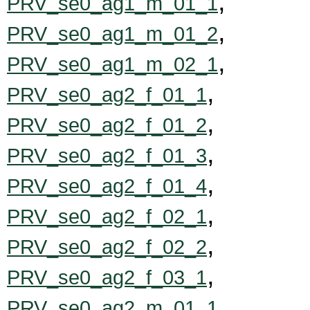
,
PRV_se0_ag1_m_01_1
,
PRV_se0_ag1_m_01_2
,
PRV_se0_ag1_m_02_1
,
PRV_se0_ag2_f_01_1
,
PRV_se0_ag2_f_01_2
,
PRV_se0_ag2_f_01_3
,
PRV_se0_ag2_f_01_4
,
PRV_se0_ag2_f_02_1
,
PRV_se0_ag2_f_02_2
,
PRV_se0_ag2_f_03_1
,
PRV_se0_ag2_m_01_1