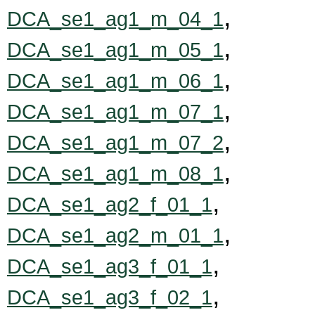
,
DCA_se1_ag1_m_04_1
,
DCA_se1_ag1_m_05_1
,
DCA_se1_ag1_m_06_1
,
DCA_se1_ag1_m_07_1
,
DCA_se1_ag1_m_07_2
,
DCA_se1_ag1_m_08_1
,
DCA_se1_ag2_f_01_1
,
DCA_se1_ag2_m_01_1
,
DCA_se1_ag3_f_01_1
,
DCA_se1_ag3_f_02_1