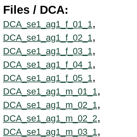
Files /
DCA
:
,
DCA_se1_ag1_f_01_1
,
DCA_se1_ag1_f_02_1
,
DCA_se1_ag1_f_03_1
,
DCA_se1_ag1_f_04_1
,
DCA_se1_ag1_f_05_1
,
DCA_se1_ag1_m_01_1
,
DCA_se1_ag1_m_02_1
,
DCA_se1_ag1_m_02_2
,
DCA_se1_ag1_m_03_1