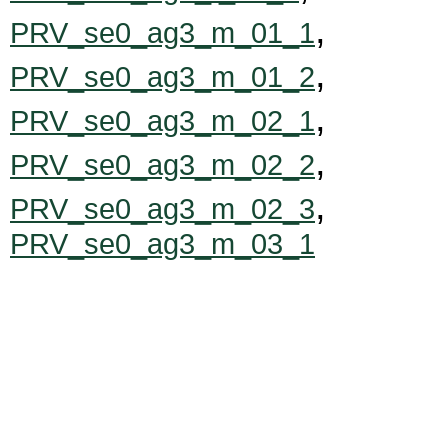
,
PRV_se0_ag3_m_01_1
,
PRV_se0_ag3_m_01_2
,
PRV_se0_ag3_m_02_1
,
PRV_se0_ag3_m_02_2
,
PRV_se0_ag3_m_02_3
PRV_se0_ag3_m_03_1