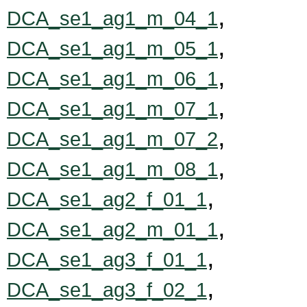
,
DCA_se1_ag1_m_04_1
,
DCA_se1_ag1_m_05_1
,
DCA_se1_ag1_m_06_1
,
DCA_se1_ag1_m_07_1
,
DCA_se1_ag1_m_07_2
,
DCA_se1_ag1_m_08_1
,
DCA_se1_ag2_f_01_1
,
DCA_se1_ag2_m_01_1
,
DCA_se1_ag3_f_01_1
,
DCA_se1_ag3_f_02_1