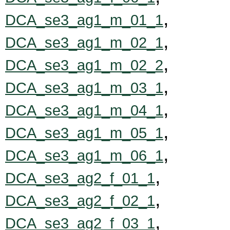
,
DCA_se3_ag1_m_01_1
,
DCA_se3_ag1_m_02_1
,
DCA_se3_ag1_m_02_2
,
DCA_se3_ag1_m_03_1
,
DCA_se3_ag1_m_04_1
,
DCA_se3_ag1_m_05_1
,
DCA_se3_ag1_m_06_1
,
DCA_se3_ag2_f_01_1
,
DCA_se3_ag2_f_02_1
,
DCA_se3_ag2_f_03_1