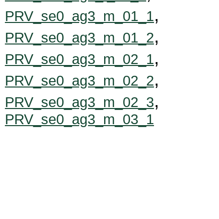
,
PRV_se0_ag3_m_01_1
,
PRV_se0_ag3_m_01_2
,
PRV_se0_ag3_m_02_1
,
PRV_se0_ag3_m_02_2
,
PRV_se0_ag3_m_02_3
PRV_se0_ag3_m_03_1