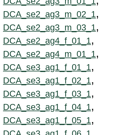
DCA_se2_ag3_m_01_1
,
DCA_se2_ag3_m_02_1
,
DCA_se2_ag3_m_03_1
,
DCA_se2_ag4_f_01_1
,
DCA_se2_ag4_m_01_1
,
DCA_se3_ag1_f_01_1
,
DCA_se3_ag1_f_02_1
,
DCA_se3_ag1_f_03_1
,
DCA_se3_ag1_f_04_1
,
DCA_se3_ag1_f_05_1
,
DCA_se3_ag1_f_06_1