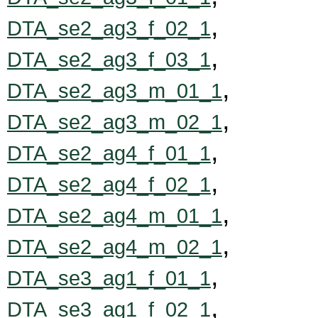
,
DTA_se2_ag3_f_02_1
,
DTA_se2_ag3_f_03_1
,
DTA_se2_ag3_m_01_1
,
DTA_se2_ag3_m_02_1
,
DTA_se2_ag4_f_01_1
,
DTA_se2_ag4_f_02_1
,
DTA_se2_ag4_m_01_1
,
DTA_se2_ag4_m_02_1
,
DTA_se3_ag1_f_01_1
,
DTA_se3_ag1_f_02_1