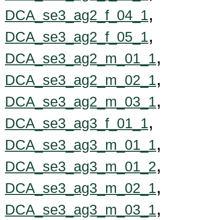
,
DCA_se3_ag2_f_04_1
,
DCA_se3_ag2_f_05_1
,
DCA_se3_ag2_m_01_1
,
DCA_se3_ag2_m_02_1
,
DCA_se3_ag2_m_03_1
,
DCA_se3_ag3_f_01_1
,
DCA_se3_ag3_m_01_1
,
DCA_se3_ag3_m_01_2
,
DCA_se3_ag3_m_02_1
,
DCA_se3_ag3_m_03_1