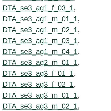
,
DTA_se3_ag1_f_03_1
,
DTA_se3_ag1_m_01_1
,
DTA_se3_ag1_m_02_1
,
DTA_se3_ag1_m_03_1
,
DTA_se3_ag1_m_04_1
,
DTA_se3_ag2_m_01_1
,
DTA_se3_ag3_f_01_1
,
DTA_se3_ag3_f_02_1
,
DTA_se3_ag3_m_01_1
,
DTA_se3_ag3_m_02_1