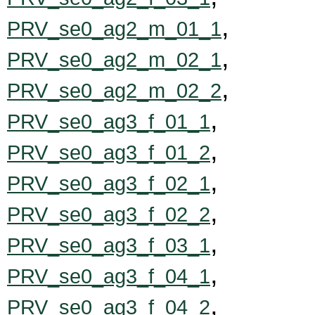
,
PRV_se0_ag2_m_01_1
,
PRV_se0_ag2_m_02_1
,
PRV_se0_ag2_m_02_2
,
PRV_se0_ag3_f_01_1
,
PRV_se0_ag3_f_01_2
,
PRV_se0_ag3_f_02_1
,
PRV_se0_ag3_f_02_2
,
PRV_se0_ag3_f_03_1
,
PRV_se0_ag3_f_04_1
,
PRV_se0_ag3_f_04_2