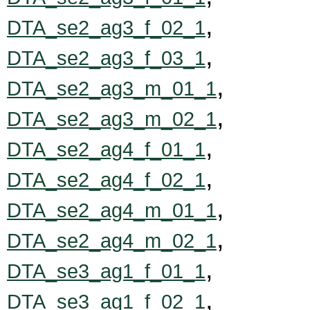
,
DTA_se2_ag3_f_02_1
,
DTA_se2_ag3_f_03_1
,
DTA_se2_ag3_m_01_1
,
DTA_se2_ag3_m_02_1
,
DTA_se2_ag4_f_01_1
,
DTA_se2_ag4_f_02_1
,
DTA_se2_ag4_m_01_1
,
DTA_se2_ag4_m_02_1
,
DTA_se3_ag1_f_01_1
,
DTA_se3_ag1_f_02_1