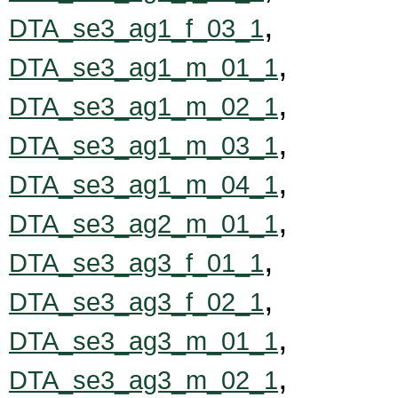
,
DTA_se3_ag1_f_03_1
,
DTA_se3_ag1_m_01_1
,
DTA_se3_ag1_m_02_1
,
DTA_se3_ag1_m_03_1
,
DTA_se3_ag1_m_04_1
,
DTA_se3_ag2_m_01_1
,
DTA_se3_ag3_f_01_1
,
DTA_se3_ag3_f_02_1
,
DTA_se3_ag3_m_01_1
,
DTA_se3_ag3_m_02_1