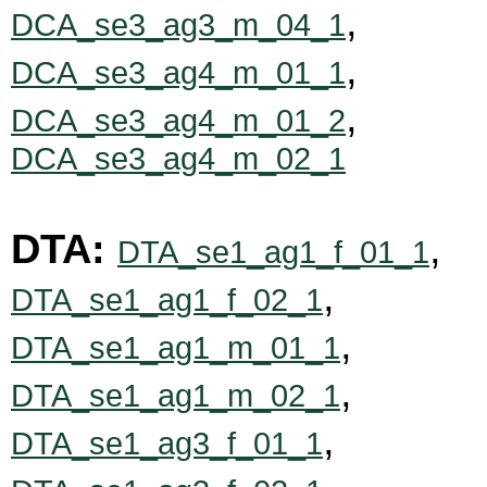
,
DCA_se3_ag3_m_04_1
,
DCA_se3_ag4_m_01_1
,
DCA_se3_ag4_m_01_2
DCA_se3_ag4_m_02_1
DTA
:
,
DTA_se1_ag1_f_01_1
,
DTA_se1_ag1_f_02_1
,
DTA_se1_ag1_m_01_1
,
DTA_se1_ag1_m_02_1
,
DTA_se1_ag3_f_01_1