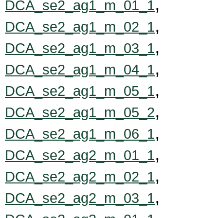
,
DCA_se2_ag1_m_01_1
,
DCA_se2_ag1_m_02_1
,
DCA_se2_ag1_m_03_1
,
DCA_se2_ag1_m_04_1
,
DCA_se2_ag1_m_05_1
,
DCA_se2_ag1_m_05_2
,
DCA_se2_ag1_m_06_1
,
DCA_se2_ag2_m_01_1
,
DCA_se2_ag2_m_02_1
,
DCA_se2_ag2_m_03_1
,