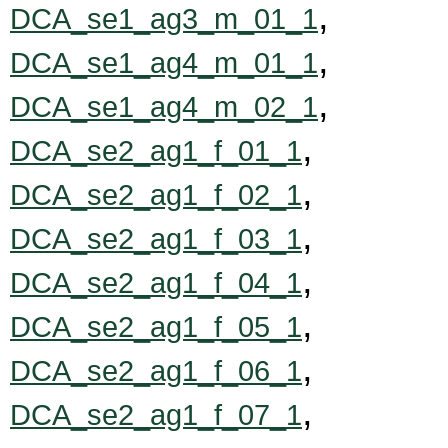
,
DCA_se1_ag3_m_01_1
,
DCA_se1_ag4_m_01_1
,
DCA_se1_ag4_m_02_1
,
DCA_se2_ag1_f_01_1
,
DCA_se2_ag1_f_02_1
,
DCA_se2_ag1_f_03_1
,
DCA_se2_ag1_f_04_1
,
DCA_se2_ag1_f_05_1
,
DCA_se2_ag1_f_06_1
,
DCA_se2_ag1_f_07_1