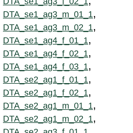
,
DTA_se1_ag3_f_02_1
,
DTA_se1_ag3_m_01_1
,
DTA_se1_ag3_m_02_1
,
DTA_se1_ag4_f_01_1
,
DTA_se1_ag4_f_02_1
,
DTA_se1_ag4_f_03_1
,
DTA_se2_ag1_f_01_1
,
DTA_se2_ag1_f_02_1
,
DTA_se2_ag1_m_01_1
,
DTA_se2_ag1_m_02_1
,
DTA_se2_ag3_f_01_1