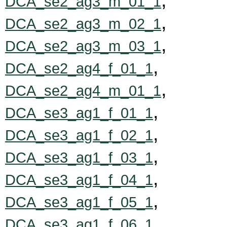
DCA_se2_ag3_m_01_1
,
DCA_se2_ag3_m_02_1
,
DCA_se2_ag3_m_03_1
,
DCA_se2_ag4_f_01_1
,
DCA_se2_ag4_m_01_1
,
DCA_se3_ag1_f_01_1
,
DCA_se3_ag1_f_02_1
,
DCA_se3_ag1_f_03_1
,
DCA_se3_ag1_f_04_1
,
DCA_se3_ag1_f_05_1
,
DCA_se3_ag1_f_06_1