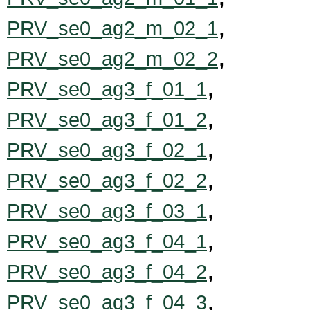
,
PRV_se0_ag2_m_02_1
,
PRV_se0_ag2_m_02_2
,
PRV_se0_ag3_f_01_1
,
PRV_se0_ag3_f_01_2
,
PRV_se0_ag3_f_02_1
,
PRV_se0_ag3_f_02_2
,
PRV_se0_ag3_f_03_1
,
PRV_se0_ag3_f_04_1
,
PRV_se0_ag3_f_04_2
,
PRV_se0_ag3_f_04_3