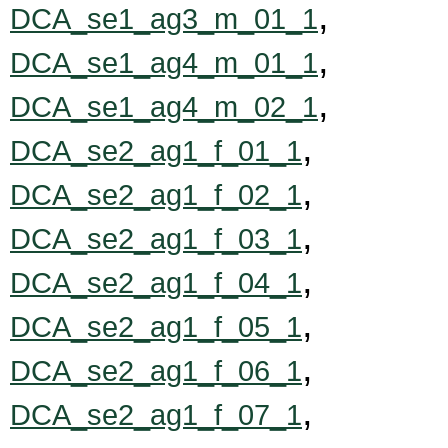
,
DCA_se1_ag3_m_01_1
,
DCA_se1_ag4_m_01_1
,
DCA_se1_ag4_m_02_1
,
DCA_se2_ag1_f_01_1
,
DCA_se2_ag1_f_02_1
,
DCA_se2_ag1_f_03_1
,
DCA_se2_ag1_f_04_1
,
DCA_se2_ag1_f_05_1
,
DCA_se2_ag1_f_06_1
,
DCA_se2_ag1_f_07_1