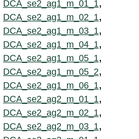
,
DCA_se2_ag1_m_01_1
,
DCA_se2_ag1_m_02_1
,
DCA_se2_ag1_m_03_1
,
DCA_se2_ag1_m_04_1
,
DCA_se2_ag1_m_05_1
,
DCA_se2_ag1_m_05_2
,
DCA_se2_ag1_m_06_1
,
DCA_se2_ag2_m_01_1
,
DCA_se2_ag2_m_02_1
,
DCA_se2_ag2_m_03_1
,