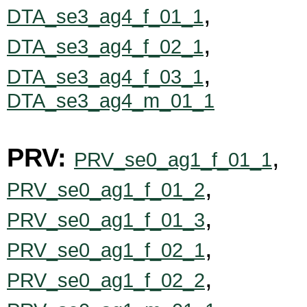
,
DTA_se3_ag4_f_01_1
,
DTA_se3_ag4_f_02_1
,
DTA_se3_ag4_f_03_1
DTA_se3_ag4_m_01_1
PRV
:
,
PRV_se0_ag1_f_01_1
,
PRV_se0_ag1_f_01_2
,
PRV_se0_ag1_f_01_3
,
PRV_se0_ag1_f_02_1
,
PRV_se0_ag1_f_02_2